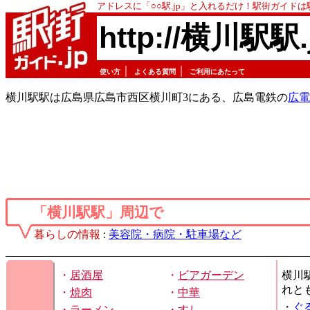
アドレスに「○○駅.jp」と入れるだけ！駅街ガイド
http://横川駅駅.
｜
｜
使い方
よくある質問
ご利用にあたって
横川駅駅は広島県広島市西区横川町3にある、広島電鉄の
広電
「横川駅駅」周辺で
暮らしの情報
:
美容院・病院・駐車場など
・
居酒屋
・
ビアガーデン
横川
れと
・
焼肉
・
中華
・
ぐ
・
ラーメン
・
すし