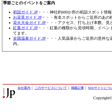
季節ごとのイベントをご案内
初詣ガイド.JP
・・・神社約600か所の初詣スポット情
お花見ガイド.JP
・・・有名スポットからご近所のあの桜
花火大会ガイド.JP
・・・アクセス、打ち上げ本数、見
紅葉ガイド.JP
・・・紅葉の種類から見頃時期、イベン
てます。
全国温泉ガイド.JP
・・・人気温泉からご近所の意外な
内。
会社案内
｜
このサービスについて
｜
掲載記事
｜
Webサイトにつ
Copyright©2