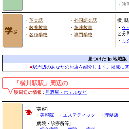
・映画
・
英会話
・
外国語会話
横川
・
教養教室
・
趣味教室
・
ケ
と分
・
各種学校
・
専門学校
・
リ
見つけた!jp 地域版
●
駅周辺のあなたのお店を紹介します。掲載に
「横川駅駅」周辺の
駅周辺の情報
:
居酒屋・ホテルなど
[美容]
・
美容院
・
エステティック
・
理髪店
[病院・診療所等]