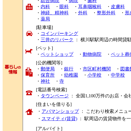
・
総合病院
・
病院
・
歯科
・
内科
・
眼科
・
耳鼻咽喉科
・
皮膚科
・
神経、精神科
・
外科
・
整形外科
・
形
・
薬局
[駐車場]
・
コインパーキング
・
三井のリパーク
： 横川駅駅周辺の時間貸
[ペット]
・
ペットショップ
・
動物病院
・
ペット葬
[公的機関等]
・
郵便局
・
銀行
・
市区町村機関
・
図書
・
保育所
・
幼稚園
・
小学校
・
中学校
・
神社
・
寺
[電話番号検索]
・
タウンページ
： 全国1,100万件のお店
[住まいを借りる]
・
アパマンショップ
： こだわり検索メニュ
・
スマイティ(賃貸)
： 駅周辺の賃貸物件を
[アルバイト]