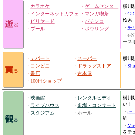
・
カラオケ
・
ゲームセンター
横川
・
インターネットカフェ
・
マンガ喫茶
・
GI
検索
・
ビリヤード
・
パチンコ
・
チ
・
プール
・
ボウリング
・e-N
ース
・
デパート
・
スーパー
横川
・
コンビニ
・
ドラッグストア
・
Shu
・
書店
・
古本屋
・
100円ショップ
・
映画館
・
レンタルビデオ
横川
い！
・
ライブハウス
・
劇場・コンサート
・
e
・
スタジアム
・ホール
約
・
Mov
をチ