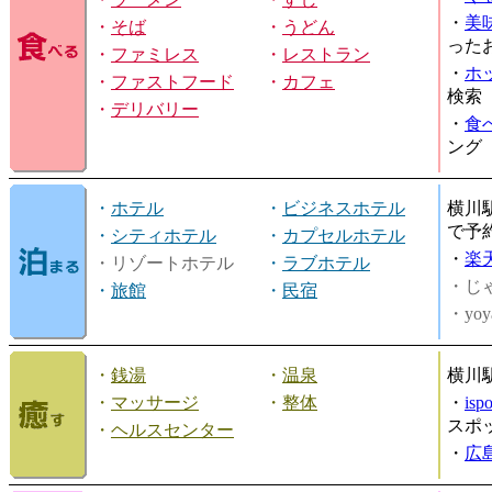
・
美
・
そば
・
うどん
った
・
ファミレス
・
レストラン
・
ホ
・
ファストフード
・
カフェ
検索
・
デリバリー
・
食
ング
・
ホテル
・
ビジネスホテル
横川
で予
・
シティホテル
・
カプセルホテル
・
楽
・リゾートホテル
・
ラブホテル
・じ
・
旅館
・
民宿
・yoy
・
銭湯
・
温泉
横川
・
マッサージ
・
整体
・
is
スポ
・
ヘルスセンター
・
広