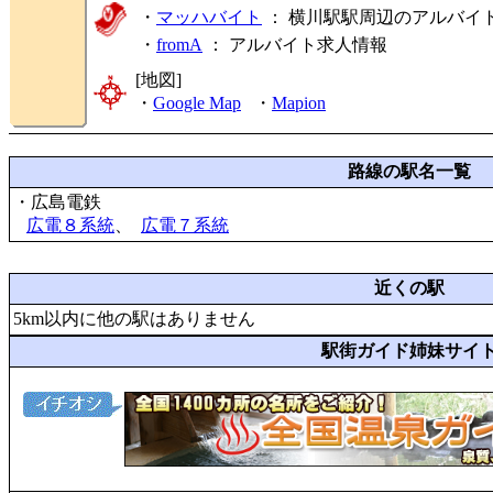
・
マッハバイト
： 横川駅駅周辺のアルバイ
・
fromA
：
アルバイト求人情報
[地図]
・
Google Map
・
Mapion
路線の駅名一覧
・広島電鉄
広電８系統
、
広電７系統
近くの駅
5km以内に他の駅はありません
駅街ガイド姉妹サイ